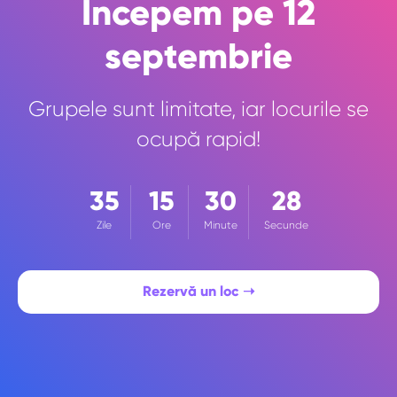
Începem pe 12
septembrie
Grupele sunt limitate, iar locurile se
ocupă rapid!
35
15
30
26
Zile
Ore
Minute
Secunde
Rezervă un loc ➝