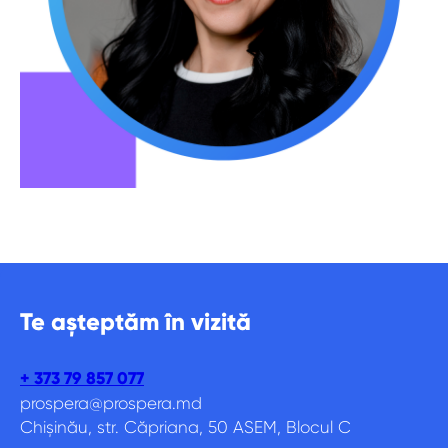
Te așteptăm în vizită
+ 373 79 857 077
prospera@prospera.md
Chișinău, str. Căpriana, 50 ASEM, Blocul С