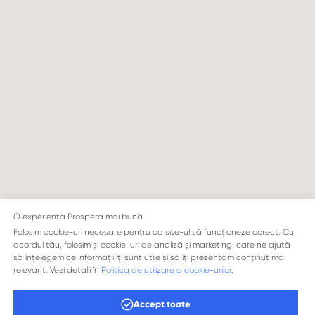
O experiență Prospera mai bună
Folosim cookie-uri necesare pentru ca site-ul să funcționeze corect. Cu
acordul tău, folosim și cookie-uri de analiză și marketing, care ne ajută
să înțelegem ce informații îți sunt utile și să îți prezentăm conținut mai
relevant. Vezi detalii în
Politica de utilizare a cookie-urilor
.
Accept toate