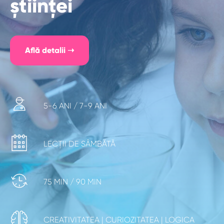
științei
Află detalii ➝
5-6 ANI / 7-9 ANI
LECȚII DE SÂMBĂTĂ
75 MIN / 90 MIN
CREATIVITATEA | CURIOZITATEA | LOGICA