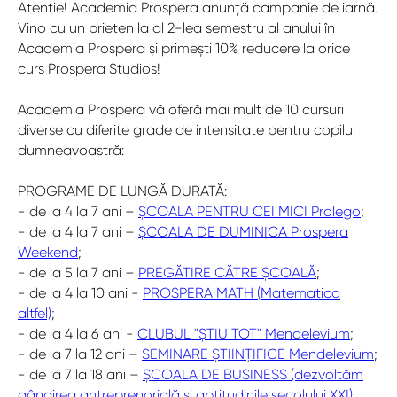
Atenție! Academia Prospera anunță campanie de iarnă.
Vino cu un prieten la al 2-lea semestru al anului în
Academia Prospera și primești 10% reducere la orice
curs Prospera Studios!
Academia Prospera vă oferă mai mult de 10 cursuri
diverse cu diferite grade de intensitate pentru copilul
dumneavoastră:
PROGRAME DE LUNGĂ DURATĂ:
- de la 4 la 7 ani –
ȘCOALA PENTRU CEI MICI Prolego
;
- de la 4 la 7 ani –
ȘCOALA DE DUMINICA Prospera
Weekend
;
- de la 5 la 7 ani –
PREGĂTIRE CĂTRE ȘCOALĂ
;
- de la 4 la 10 ani -
PROSPERA MATH (Matematica
altfel)
;
- de la 4 la 6 ani -
CLUBUL "ȘTIU TOT" Mendelevium
;
- de la 7 la 12 ani –
SEMINARE ȘTIINȚIFICE Mendelevium
;
- de la 7 la 18 ani –
ȘCOALA DE BUSINESS (dezvoltăm
gândirea antreprenorială și aptitudinile secolului XXI)