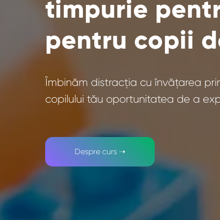
timpurie pent
pentru copii de
Îmbinăm distracția cu învățarea p
copilului tău oportunitatea de a exp
Despre curs ➝