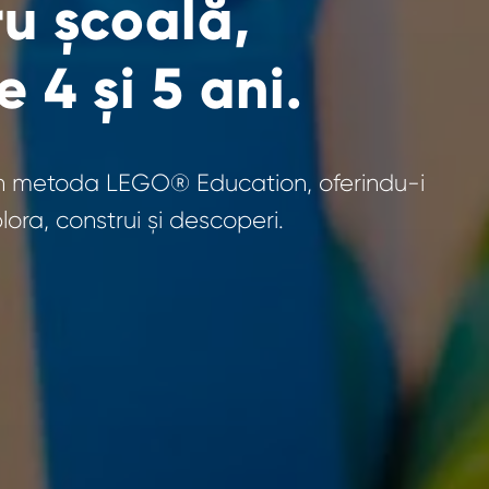
ru școală,
 4 și 5 ani.
rin metoda LEGO® Education, oferindu-i
lora, construi și descoperi.