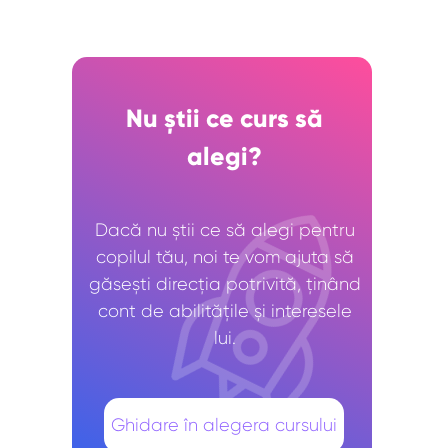
Nu știi ce curs să
alegi?
Dacă nu știi ce să alegi pentru
copilul tău, noi te vom ajuta să
găsești direcția potrivită, ținând
cont de abilitățile și interesele
lui.
Ghidare în alegera cursului