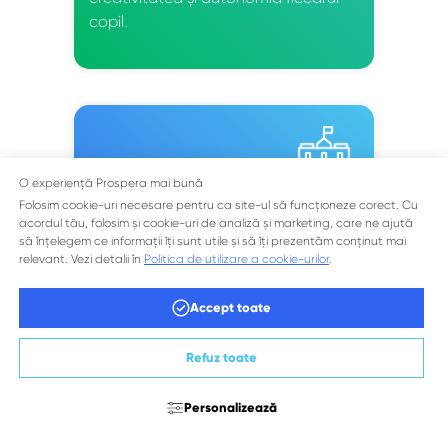
copil.
O experiență Prospera mai bună
Infrastructură modernă
Folosim cookie-uri necesare pentru ca site-ul să funcționeze corect. Cu
acordul tău, folosim și cookie-uri de analiză și marketing, care ne ajută
să înțelegem ce informații îți sunt utile și să îți prezentăm conținut mai
Dispunem de un spațiu educațional
relevant. Vezi detalii în
Politica de utilizare a cookie-urilor
.
generos, de peste 600 m², special
conceput pentru a susține
Accept toate
creativitatea și dezvoltarea într-un
mediu sigur și stimulativ.
Refuz toate
Personalizează